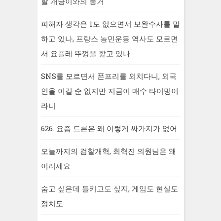
할 개냥이와의 동거
피해자 생각은 1도 없으면서 보완수사를 말
하고 있나, 프랑스 농민운동 역사도 모르면
서 요플레 뚜껑을 핥고 있나
SNS를 모르면서 폰프리를 외치다니, 외국
인을 이길 순 없지만 지금이 매수 타이밍이
라니
626. 요즘 드론은 왜 이렇게 싸가지가 없어
오늘까지의 검찰개혁, 최혁진 의원님은 왜
이러세요
숨고 싶은데 들키고도 싶지, 게임도 현실도
정치도