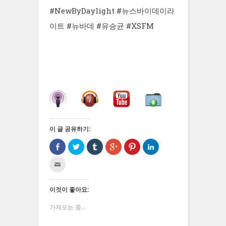
#NewByDaylight #뉴스바이데이라
이트 #뉴바데 #유승균 #XSFM
이 글 공유하기:
Facebook
트
Tumblr
구
Pinterest
LinkedIn
으
위
로
글
에
으
로
터
공
+1
서
로
친
공
로
유
에
공
공
구
유
공
하
서
유
유
에
하
유
기
공
하
하
게
기
하
(새
유
려
기
전
(새
기
창
하
면
(새
이것이 좋아요:
자
창
(새
에
려
클
창
우
에
창
서
면
릭
에
편
서
에
열
클
하
서
가져오는 중...
으
열
서
림)
릭
세
열
로
림)
열
하
요
림)
보
림)
세
(새