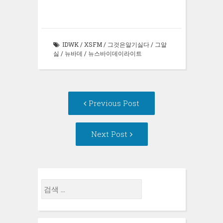
내
요
창
기
(새
에
(새
창
서
창
에
열
에
서
림)
서
열
열
림)
IDWK
/
XSFM
/
그것은알기싫다
/
그알
림)
싫
/
뉴바데
/
뉴스바이데이라이트
Post
Previous
Previous Post
navigation
post:
Next
Next Post
Post:
검
색: