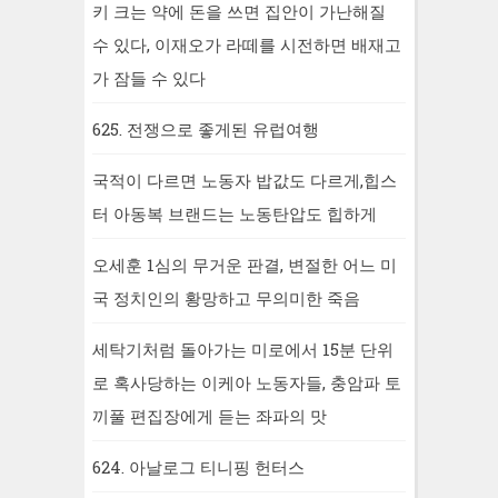
키 크는 약에 돈을 쓰면 집안이 가난해질
수 있다, 이재오가 라떼를 시전하면 배재고
가 잠들 수 있다
625. 전쟁으로 좋게된 유럽여행
국적이 다르면 노동자 밥값도 다르게,힙스
터 아동복 브랜드는 노동탄압도 힙하게
오세훈 1심의 무거운 판결, 변절한 어느 미
국 정치인의 황망하고 무의미한 죽음
세탁기처럼 돌아가는 미로에서 15분 단위
로 혹사당하는 이케아 노동자들, 충암파 토
끼풀 편집장에게 듣는 좌파의 맛
624. 아날로그 티니핑 헌터스