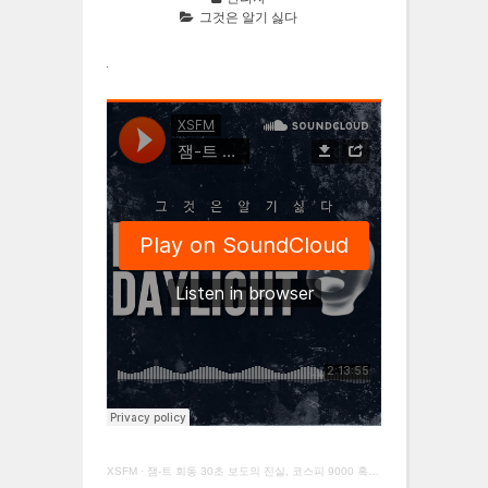
그것은 알기 싫다
XSFM
·
잼-트 회동 30초 보도의 진실, 코스피 9000 혹은 4100 시대의 선행매매