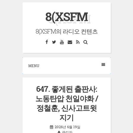
Skip
8(XSFM
to
content
8(XSFM의 라디오 컨텐츠
Facebook
Twitter
YouTube
Email
RSS
Search
MENU
647. 좋게된 출판사:
노동탄압 천일야화 /
정철훈, 신사고트윗
지기
2026년 6월 19일
관리자