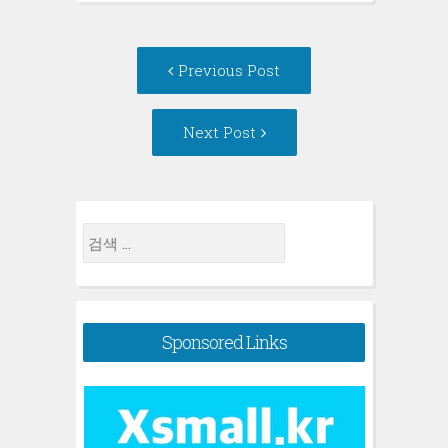
Post
Previous
Previous Post
navigation
post:
Next
Next Post
Post:
검
색:
Sponsored Links