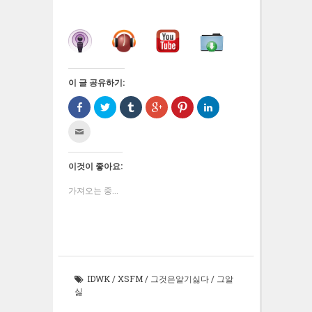
이 글 공유하기:
Facebook
트
Tumblr
구
Pinterest
LinkedIn
으
위
로
글
에
으
로
터
공
+1
서
로
친
공
로
유
에
공
공
구
유
공
하
서
유
유
에
하
유
기
공
하
하
게
기
하
(새
유
려
기
전
(새
기
창
하
면
(새
이것이 좋아요:
자
창
(새
에
려
클
창
우
에
창
서
면
릭
에
편
서
에
열
클
하
서
가져오는 중...
으
열
서
림)
릭
세
열
로
림)
열
하
요
림)
보
림)
세
(새
내
요
창
기
(새
에
(새
창
서
창
에
열
에
서
림)
서
열
열
림)
IDWK
/
XSFM
/
그것은알기싫다
/
그알
림)
싫