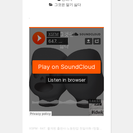
그것은 알기 싫다
XSFM
·
647. 좋게된 출판사:노동탄압 천일야화 /정철훈, 신사고트윗지기