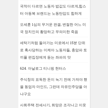
국적이 다르면 노동자 밥값도 다르게,힙스
터 아동복 브랜드는 노동탄압도 힙하게
오세훈 1심의 무거운 판결, 변절한 어느 미
국 정치인의 황망하고 무의미한 죽음
세탁기처럼 돌아가는 미로에서 15분 단위
로 혹사당하는 이케아 노동자들, 충암파 토
끼풀 편집장에게 듣는 좌파의 맛
624. 아날로그 티니핑 헌터스
주식창의 표독한 돈이 녹기 전에 가져야 했
을 동업자 마인드, 그런데 자유민주당을 아
냐구요
사회주택 전세사기, 희망은 조각나고 이웃