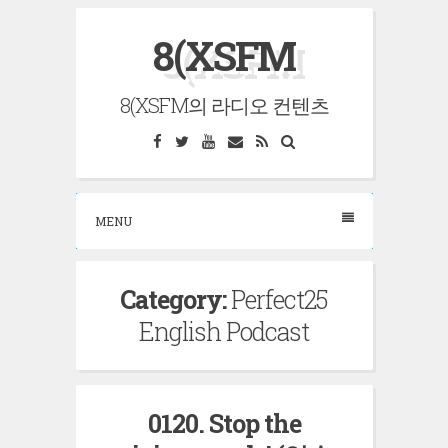
Skip
8(XSFM
to
content
8(XSFM의 라디오 컨텐츠
Facebook
Twitter
YouTube
Email
RSS
Search
MENU
Category:
Perfect25
English Podcast
0120. Stop the