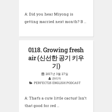
A: Did you hear Miyong is
getting married next month? B …
0118. Growing fresh
air (신선한 공기 키우
기)
2017년 3월 27일
관리자
PERFECT25 ENGLISH PODCAST
A: That’s a cute little cactus! Isn’t
that good for red …