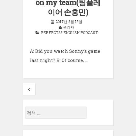
on my team(팀플레
이어 손흥민)
2017년 3월 13일
관리자
PERFECT25 ENGLISH PODCAST
A: Did you watch Sonny’s game
last night? B: Of course, …
Posts
navigation
검
색: