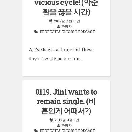
vicious cycle! (악순
환을 끊을 시간)
2017년 4월 10일
관리자
PERFECT25 ENGLISH PODCAST
A: I’ve been so forgetful these
days. I write memos on …
0119. Jini wants to
remain single. (비
혼인게 어때서?)
2017년 4월 3일
관리자
PERFECT25 ENGLISH PODCAST