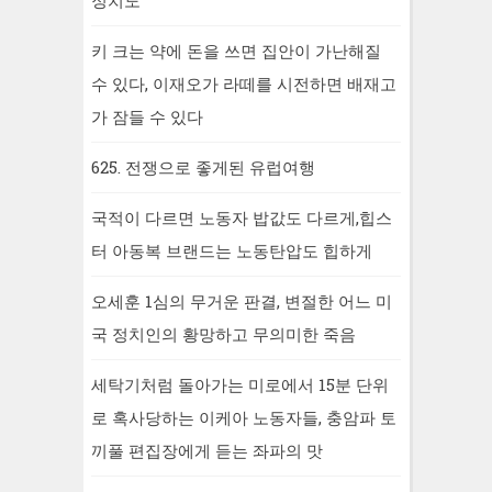
정치도
키 크는 약에 돈을 쓰면 집안이 가난해질
수 있다, 이재오가 라떼를 시전하면 배재고
가 잠들 수 있다
625. 전쟁으로 좋게된 유럽여행
국적이 다르면 노동자 밥값도 다르게,힙스
터 아동복 브랜드는 노동탄압도 힙하게
오세훈 1심의 무거운 판결, 변절한 어느 미
국 정치인의 황망하고 무의미한 죽음
세탁기처럼 돌아가는 미로에서 15분 단위
로 혹사당하는 이케아 노동자들, 충암파 토
끼풀 편집장에게 듣는 좌파의 맛