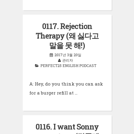
0117. Rejection
Therapy (왜 싫다고
말을 못 해!)
2017년 3월 20일
관리자
PERFECT25 ENGLISH PODCAST
A: Hey, do you think you can ask
for a burger refill at …
0116. I want Sonny