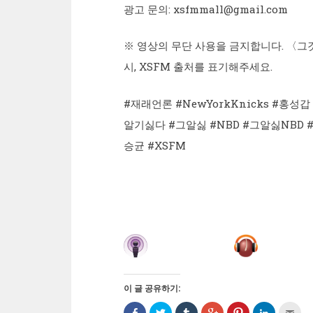
광고 문의: xsfmmall@gmail.com
※ 영상의 무단 사용을 금지합니다. 〈그것은
시, XSFM 출처를 표기해주세요.
#재래언론 #NewYorkKnicks #홍성
알기싫다 #그알싫 #NBD #그알싫NBD #
승균 #XSFM
이 글 공유하기:
Facebook
트
Tumblr
구
Pinterest
LinkedIn
친