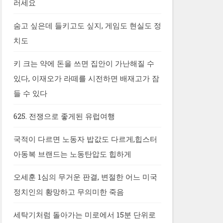
러세요
숨고 싶은데 들키고도 싶지, 게임도 현실도 정
치도
키 크는 약에 돈을 쓰면 집안이 가난해질 수
있다, 이재오가 라떼를 시전하면 배재고가 잠
들 수 있다
625. 전쟁으로 좋게된 유럽여행
국적이 다르면 노동자 밥값도 다르게,힙스터
아동복 브랜드는 노동탄압도 힙하게
오세훈 1심의 무거운 판결, 변절한 어느 미국
정치인의 황망하고 무의미한 죽음
세탁기처럼 돌아가는 미로에서 15분 단위로