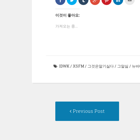
으
위
로
글
에
으
구
로
터
공
+1
서
로
에
공
로
유
에
공
공
게
유
공
하
서
유
유
전
이것이 좋아요:
하
유
기
공
하
하
자
기
하
(새
유
려
기
우
(새
기
창
하
면
(새
편
가져오는 중...
창
(새
에
려
클
창
으
에
창
서
면
릭
에
로
서
에
열
클
하
서
보
열
서
림)
릭
세
열
내
림)
열
하
요
림)
기
림)
세
(새
(새
요
창
창
(새
에
에
창
서
서
에
열
열
IDWK
/
XSFM
/
그것은알기싫다
/
그알싫
/
뉴바
서
림)
림)
열
림)
Post
Previous
Previous Post
post:
navigation