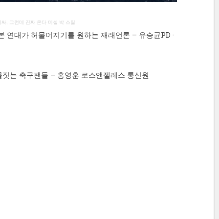
싸, 그런데 진짜 온다 미셸 박 스틸
서 본 연대가 허물어지기를 원하는 재래언론 – 유승균PD ·
 눈물짓는 축구팬들 – 홍영훈 로스앤젤레스 통신원