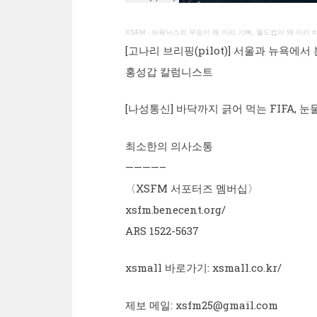
XSFM
·
뉴욕닉스의 우승이 왜 이리 기뻐, 월드컵이 왜 이리 비
[고나리 브리핑(pilot)] 서울과 뉴욕에
홍성갑 칼럼니스트
[나성통신] 바닥까지 긁어 먹는 FIFA,
최소한의 의사소통
————–
〈XSFM 서포터즈 멤버십〉
xsfm.benecent.org/
ARS 1522-5637
xsmall 바로가기: xsmall.co.kr/
제보 메일: xsfm25@gmail.com