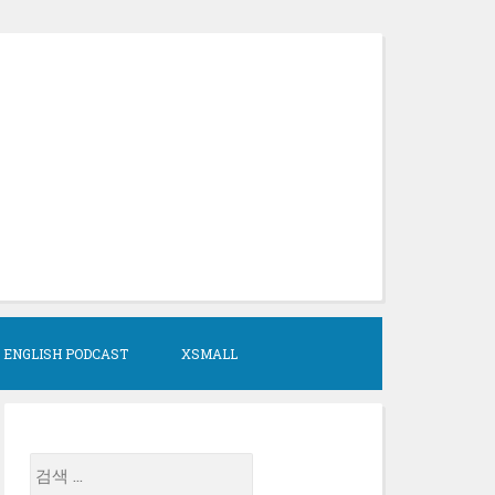
 ENGLISH PODCAST
XSMALL
검