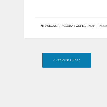
에
창
서
면
릭
에
로
서
에
열
클
하
서
보
열
서
림)
릭
세
열
내
림)
열
하
요
림)
기
림)
세
(새
(새
요
창
창
(새
에
에
창
서
서
에
열
열
PODCAST
/
PODERA
/
XSFM
/
요즘은 팟캐스
서
림)
림)
열
림)
Post
Previous
Previous Post
post:
navigation