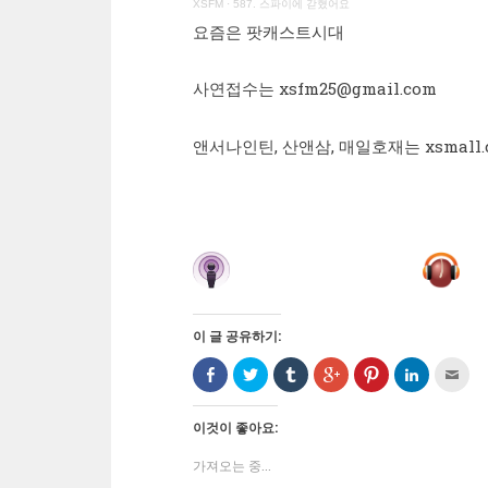
XSFM
·
587. 스파이에 갇혔어요
요즘은 팟캐스트시대
사연접수는 xsfm25@gmail.com
앤서나인틴, 산앤삼, 매일호재는 xsmall.c
이 글 공유하기:
Facebook
트
Tumblr
구
Pinterest
LinkedIn
친
으
위
로
글
에
으
구
로
터
공
+1
서
로
에
공
로
유
에
공
공
게
유
공
하
서
유
유
전
이것이 좋아요:
하
유
기
공
하
하
자
기
하
(새
유
려
기
우
(새
기
창
하
면
(새
편
가져오는 중...
창
(새
에
려
클
창
으