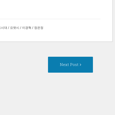
트시대
/
요팟시
/
이경혁
/
정은정
Next
Next Post
Post: