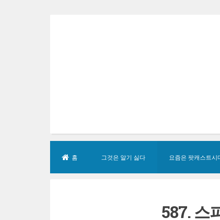
Skip
to
content
홈
그것은 알기 싫다
요즘은 팟캐스트시
587. 