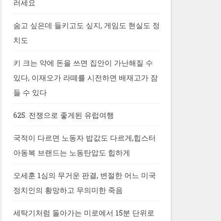
러세요
숨고 싶은데 들키고도 싶지, 게임도 현실도 정
치도
키 크는 약에 돈을 쓰면 집안이 가난해질 수
있다, 이재오가 라떼를 시전하면 배재고가 잠
들 수 있다
625. 전쟁으로 좋게된 유럽여행
국적이 다르면 노동자 밥값도 다르게,힙스터
아동복 브랜드는 노동탄압도 힙하게
오세훈 1심의 무거운 판결, 변절한 어느 미국
정치인의 황망하고 무의미한 죽음
세탁기처럼 돌아가는 미로에서 15분 단위로