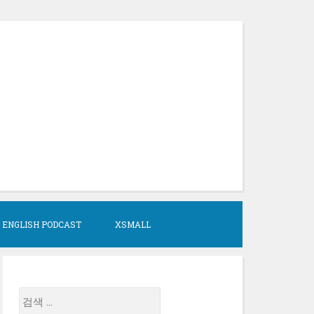
 ENGLISH PODCAST
XSMALL
검