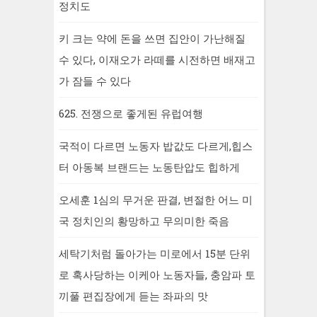
정치도
키 크는 약에 돈을 쓰면 집안이 가난해질
수 있다, 이재오가 라떼를 시전하면 배재고
가 잠들 수 있다
625. 전쟁으로 좋게된 유럽여행
국적이 다르면 노동자 밥값도 다르게,힙스
터 아동복 브랜드는 노동탄압도 힙하게
오세훈 1심의 무거운 판결, 변절한 어느 미
국 정치인의 황망하고 무의미한 죽음
세탁기처럼 돌아가는 미로에서 15분 단위
로 혹사당하는 이케아 노동자들, 충암파 토
끼풀 편집장에게 듣는 좌파의 맛