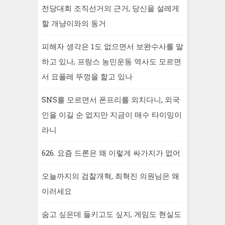
전당대회 조직선거의 근거, 당신을 설레게
할 개냥이와의 동거
피해자 생각은 1도 없으면서 보완수사를 말
하고 있나, 프랑스 농민운동 역사도 모르면
서 요플레 뚜껑을 핥고 있나
SNS를 모르면서 폰프리를 외치다니, 외국
인을 이길 순 없지만 지금이 매수 타이밍이
라니
626. 요즘 드론은 왜 이렇게 싸가지가 없어
오늘까지의 검찰개혁, 최혁진 의원님은 왜
이러세요
숨고 싶은데 들키고도 싶지, 게임도 현실도