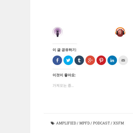
이 글 공유하기:
Facebook
트
Tumblr
구
Pinterest
LinkedIn
친
으
위
로
글
에
으
구
로
터
공
+1
서
로
에
공
로
유
에
공
공
게
유
공
하
서
유
유
전
이것이 좋아요:
하
유
기
공
하
하
자
기
하
(새
유
려
기
우
(새
기
창
하
면
(새
편
가져오는 중...
창
(새
에
려
클
창
으
에
창
서
면
릭
에
로
서
에
열
클
하
서
보
열
서
림)
릭
세
열
내
림)
열
하
요
림)
기
림)
세
(새
(새
요
창
창
(새
에
에
창
서
서
에
열
열
AMPLIFIED
/
MPFD
/
PODCAST
/
XSFM
서
림)
림)
열
림)