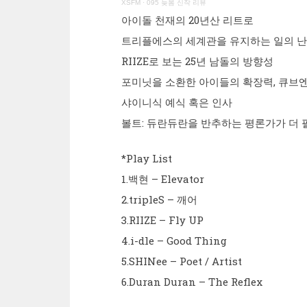
XSFM
·
095 늦봄 신작 리뷰
아이돌 천재의 20년산 리트로
트리플에스의 세계관을 유지하는 일의 
RIIZE로 보는 25년 남돌의 방향성
포미닛을 소환한 아이들의 확장력, 큐브
샤이니식 예식 혹은 인사
볼트: 듀란듀란을 반추하는 평론가가 더
*Play List
1.백현 – Elevator
2.tripleS – 깨어
3.RIIZE – Fly UP
4.i-dle – Good Thing
5.SHINee – Poet / Artist
6.Duran Duran – The Reflex