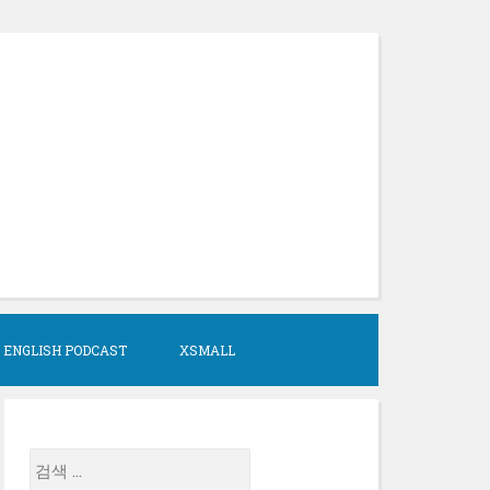
 ENGLISH PODCAST
XSMALL
검