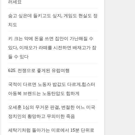
러세요
숨고 싶은데 들키고도 싶지, 게임도 현실도 정
치도
키 크는 약에 돈을 쓰면 집안이 가난해질 수
있다, 이재오가 라떼를 시전하면 배재고가 잠
들 수 있다
625. 전쟁으로 좋게된 유럽여행
국적이 다르면 노동자 밥값도 다르게,힙스터
아동복 브랜드는 노동탄압도 힙하게
오세훈 1심의 무거운 판결, 변절한 어느 미국
정치인의 황망하고 무의미한 죽음
세탁기처럼 돌아가는 미로에서 15분 단위로