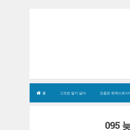
Skip
to
content
홈
그것은 알기 싫다
요즘은 팟캐스트시
095