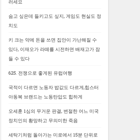
러세요
숨고 싶은데 들키고도 싶지, 게임도 현실도 정
치도
키 크는 약에 돈을 쓰면 집안이 가난해질 수
있다, 이재오가 라떼를 시전하면 배재고가 잠
들 수 있다
625. 전쟁으로 좋게된 유럽여행
국적이 다르면 노동자 밥값도 다르게,힙스터
아동복 브랜드는 노동탄압도 힙하게
오세훈 1심의 무거운 판결, 변절한 어느 미국
정치인의 황망하고 무의미한 죽음
세탁기처럼 돌아가는 미로에서 15분 단위로