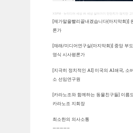
XSFM
·
뉴미디어 세상 AI 세상 살아가기 만만치가 않지만 
[제가말을빨리끝내겠습니다(마지막회)] 왼
론가
[재래/미디어연구실(마지막회)] 중앙 부도
영식 시사평론가
[지극히 정치적인 AI] 미국의 AI쇄국, 
소 선임연구원
[카라노조와 함께하는 동물친구들] 이름도
카라노조 지회장
최소한의 의사소통
————–