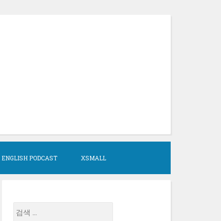
 ENGLISH PODCAST
XSMALL
검