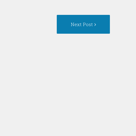
Next
Next Post
Post: