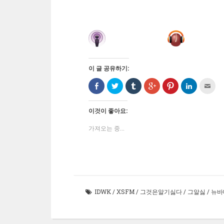
이 글 공유하기:
Facebook
트
Tumblr
구
Pinterest
LinkedIn
친
으
위
로
글
에
으
구
로
터
공
+1
서
로
에
공
로
유
에
공
공
게
유
공
하
서
유
유
전
이것이 좋아요:
하
유
기
공
하
하
자
기
하
(새
유
려
기
우
(새
기
창
하
면
(새
편
가져오는 중...
창
(새
에
려
클
창
으
에
창
서
면
릭
에
로
서
에
열
클
하
서
보
열
서
림)
릭
세
열
내
림)
열
하
요
림)
기
림)
세
(새
(새
요
창
창
(새
에
에
창
서
서
에
열
열
IDWK
/
XSFM
/
그것은알기싫다
/
그알싫
/
뉴바
서
림)
림)
열
림)