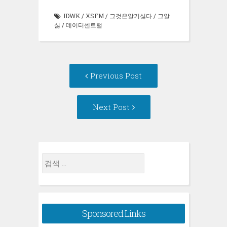
서
열
열
림)
IDWK
/
XSFM
/
그것은알기싫다
/
그알
림)
싫
/
데이터센트럴
Post
Previous
Previous Post
navigation
post:
Next
Next Post
Post:
검
색:
Sponsored Links