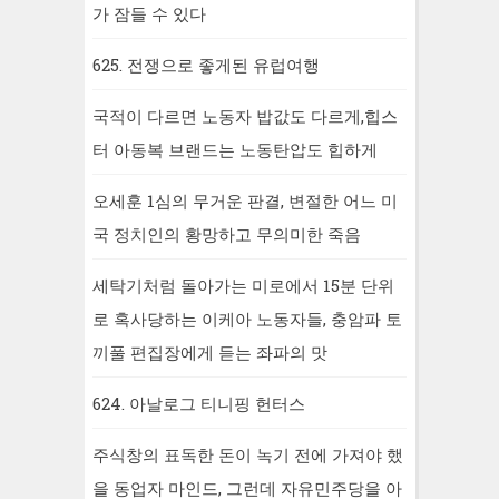
가 잠들 수 있다
625. 전쟁으로 좋게된 유럽여행
국적이 다르면 노동자 밥값도 다르게,힙스
터 아동복 브랜드는 노동탄압도 힙하게
오세훈 1심의 무거운 판결, 변절한 어느 미
국 정치인의 황망하고 무의미한 죽음
세탁기처럼 돌아가는 미로에서 15분 단위
로 혹사당하는 이케아 노동자들, 충암파 토
끼풀 편집장에게 듣는 좌파의 맛
624. 아날로그 티니핑 헌터스
주식창의 표독한 돈이 녹기 전에 가져야 했
을 동업자 마인드, 그런데 자유민주당을 아