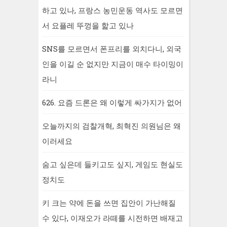
하고 있나, 프랑스 농민운동 역사도 모르면
서 요플레 뚜껑을 핥고 있나
SNS를 모르면서 폰프리를 외치다니, 외국
인을 이길 순 없지만 지금이 매수 타이밍이
라니
626. 요즘 드론은 왜 이렇게 싸가지가 없어
오늘까지의 검찰개혁, 최혁진 의원님은 왜
이러세요
숨고 싶은데 들키고도 싶지, 게임도 현실도
정치도
키 크는 약에 돈을 쓰면 집안이 가난해질
수 있다, 이재오가 라떼를 시전하면 배재고