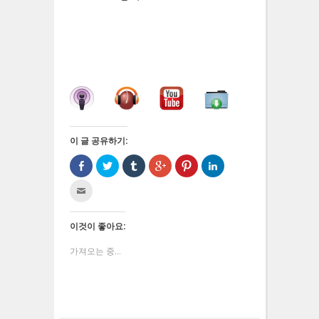
이 글 공유하기:
Facebook
트
Tumblr
구
Pinterest
LinkedIn
으
위
로
글
에
으
로
터
공
+1
서
로
친
공
로
유
에
공
공
구
유
공
하
서
유
유
에
하
유
기
공
하
하
게
기
하
(새
유
려
기
전
(새
기
창
하
면
(새
이것이 좋아요:
자
창
(새
에
려
클
창
우
에
창
서
면
릭
에
편
서
에
열
클
하
서
가져오는 중...
으
열
서
림)
릭
세
열
로
림)
열
하
요
림)
보
림)
세
(새
내
요
창
기
(새
에
(새
창
서
창
에
열
에
서
림)