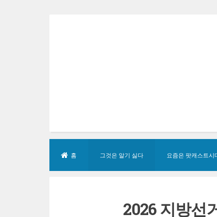
Skip
to
content
홈
그것은 알기 싫다
요즘은 팟캐스트시
2026 지방선