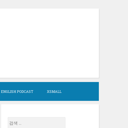
 ENGLISH PODCAST
XSMALL
검