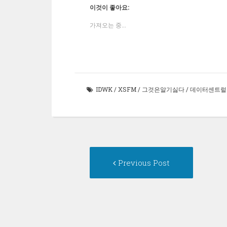
유
공
하
서
유
유
전
이것이 좋아요:
하
유
기
공
하
하
자
기
하
(새
유
려
기
우
(새
기
창
하
면
(새
편
가져오는 중...
창
(새
에
려
클
창
으
에
창
서
면
릭
에
로
서
에
열
클
하
서
보
열
서
림)
릭
세
열
내
림)
열
하
요
림)
기
림)
세
(새
(새
요
창
창
(새
에
에
창
서
서
에
열
열
IDWK
/
XSFM
/
그것은알기싫다
/
데이터센트럴
서
림)
림)
열
림)
Post
Previous
Previous Post
post:
navigation