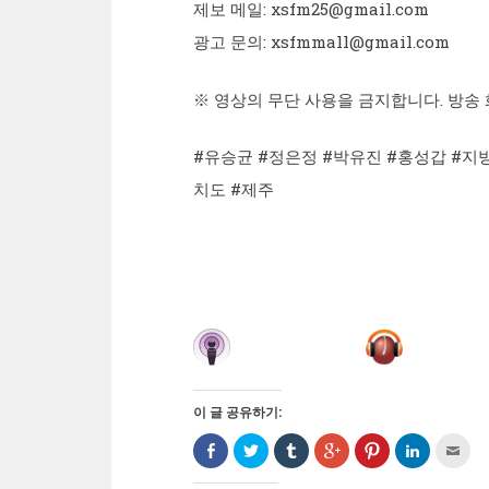
제보 메일: xsfm25@gmail.com
광고 문의: xsfmmall@gmail.com
※ 영상의 무단 사용을 금지합니다. 방송 
#유승균 #정은정 #박유진 #홍성갑 #지
치도 #제주
이 글 공유하기:
Facebook
트
Tumblr
구
Pinterest
LinkedIn
친
으
위
로
글
에
으
구
로
터
공
+1
서
로
에
공
로
유
에
공
공
게