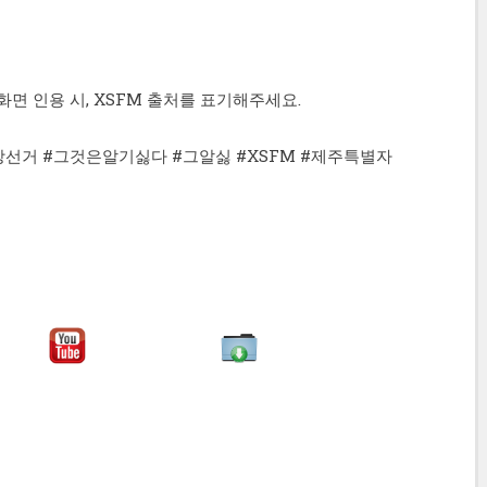
화면 인용 시, XSFM 출처를 표기해주세요.
방선거 #그것은알기싫다 #그알싫 #XSFM #제주특별자