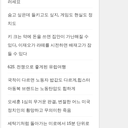
러세요
숨고 싶은데 들키고도 싶지, 게임도 현실도 정
치도
키 크는 약에 돈을 쓰면 집안이 가난해질 수
있다, 이재오가 라떼를 시전하면 배재고가 잠
들 수 있다
625. 전쟁으로 좋게된 유럽여행
국적이 다르면 노동자 밥값도 다르게,힙스터
아동복 브랜드는 노동탄압도 힙하게
오세훈 1심의 무거운 판결, 변절한 어느 미국
정치인의 황망하고 무의미한 죽음
세탁기처럼 돌아가는 미로에서 15분 단위로