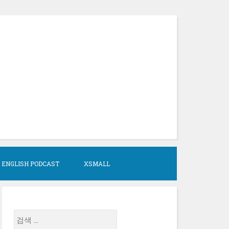
 ENGLISH PODCAST
XSMALL
검