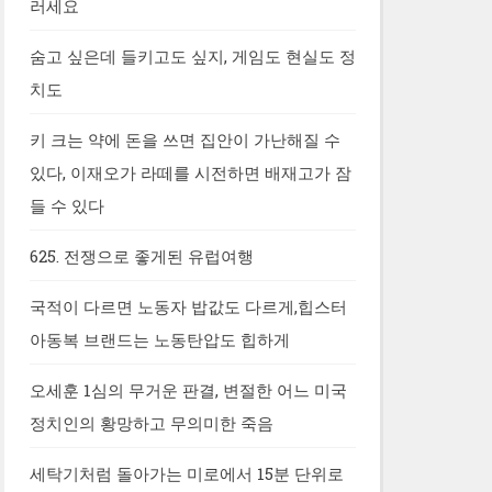
러세요
숨고 싶은데 들키고도 싶지, 게임도 현실도 정
치도
키 크는 약에 돈을 쓰면 집안이 가난해질 수
있다, 이재오가 라떼를 시전하면 배재고가 잠
들 수 있다
625. 전쟁으로 좋게된 유럽여행
국적이 다르면 노동자 밥값도 다르게,힙스터
아동복 브랜드는 노동탄압도 힙하게
오세훈 1심의 무거운 판결, 변절한 어느 미국
정치인의 황망하고 무의미한 죽음
세탁기처럼 돌아가는 미로에서 15분 단위로