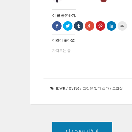
이 글 공유하기:
Facebook
트
Tumblr
구
Pinterest
LinkedIn
친
으
위
로
글
에
으
구
로
터
공
+1
서
로
에
공
로
유
에
공
공
게
유
공
하
서
유
유
전
이것이 좋아요:
하
유
기
공
하
하
자
기
하
(새
유
려
기
우
(새
기
창
하
면
(새
편
가져오는 중...
창
(새
에
려
클
창
으
에
창
서
면
릭
에
로
서
에
열
클
하
서
보
열
서
림)
릭
세
열
내
림)
열
하
요
림)
기
림)
세
(새
(새
요
창
창
(새
에
에
창
서
서
에
열
열
IDWK
/
XSFM
/
그것은 알기 싫다
/
그알싫
서
림)
림)
열
림)
Post
Previous
Previous Post