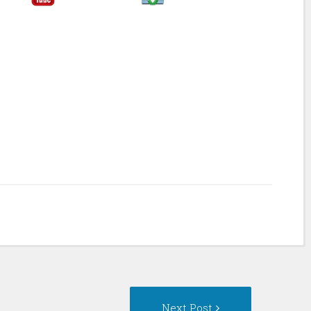
Next
Next Post