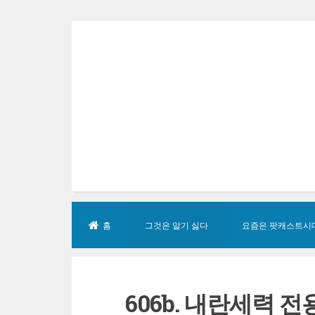
Skip
to
content
홈
그것은 알기 싫다
요즘은 팟캐스트시
606b. 내란세력 