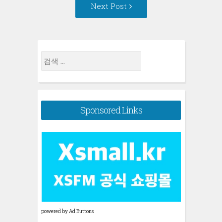
Next
Next Post
Post:
검
색:
Sponsored Links
powered by Ad Buttons