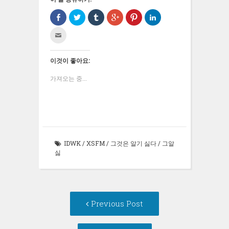
Facebook
트
Tumblr
구
Pinterest
LinkedIn
으
위
로
글
에
으
로
터
공
+1
서
로
친
공
로
유
에
공
공
구
유
공
하
서
유
유
에
하
유
기
공
하
하
게
기
하
(새
유
려
기
전
(새
기
창
하
면
(새
이것이 좋아요:
자
창
(새
에
려
클
창
우
에
창
서
면
릭
에
편
서
에
열
클
하
서
가져오는 중...
으
열
서
림)
릭
세
열
로
림)
열
하
요
림)
보
림)
세
(새
내
요
창
기
(새
에
(새
창
서
창
에
열
에
서
림)
서
열
열
림)
IDWK
/
XSFM
/
그것은 알기 싫다
/
그알
림)
싫
Post
Previous
Previous Post
navigation
post: