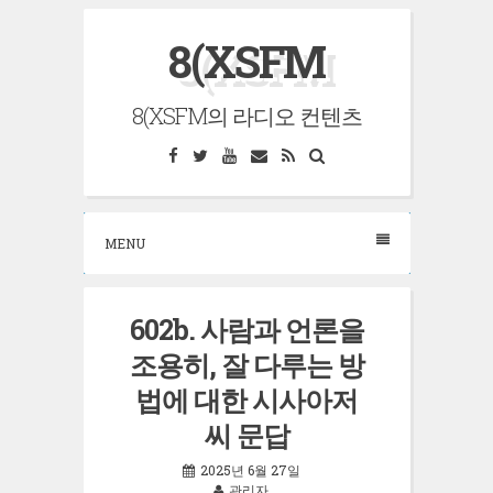
Skip
8(XSFM
to
content
8(XSFM의 라디오 컨텐츠
Facebook
Twitter
YouTube
Email
RSS
Search
MENU
602b. 사람과 언론을
조용히, 잘 다루는 방
법에 대한 시사아저
씨 문답
2025년 6월 27일
관리자