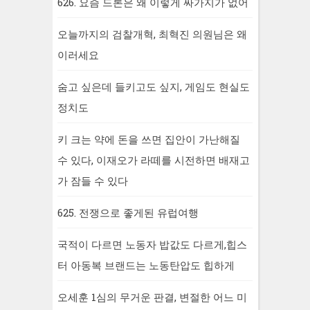
626. 요즘 드론은 왜 이렇게 싸가지가 없어
오늘까지의 검찰개혁, 최혁진 의원님은 왜
이러세요
숨고 싶은데 들키고도 싶지, 게임도 현실도
정치도
키 크는 약에 돈을 쓰면 집안이 가난해질
수 있다, 이재오가 라떼를 시전하면 배재고
가 잠들 수 있다
625. 전쟁으로 좋게된 유럽여행
국적이 다르면 노동자 밥값도 다르게,힙스
터 아동복 브랜드는 노동탄압도 힙하게
오세훈 1심의 무거운 판결, 변절한 어느 미