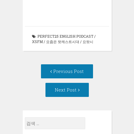
으
열
서
림)
릭
세
열
로
림)
열
하
요
림)
보
림)
세
(새
내
요
창
기
(새
에
(새
창
서
창
에
열
에
서
림)
서
열
열
림)
PERFECT25 ENGLISH PODCAST
/
림)
XSFM
/
요즘은 팟캐스트시대
/
요팟시
Post
Previous
Previous Post
navigation
post:
Next
Next Post
Post:
검
색: