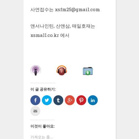
사연접수는 xsfm25@gmail.com
앤서나인틴, 산앤삼, 매일호재는
xsmall.co.kr 에서
이 글 공유하기:
Facebook
트
Tumblr
구
Pinterest
LinkedIn
으
위
로
글
에
으
로
터
공
+1
서
로
친
공
로
유
에
공
공
구
유
공
하
서
유
유
에
하
유
기
공
하
하
게
기
하
(새
유
려
기
전
(새
기
창
하
면
(새
이것이 좋아요:
자
창
(새
에
려
클
창
우
에
창
서
면
릭
에
편
서
에
열
클
하
서
가져오는 중...