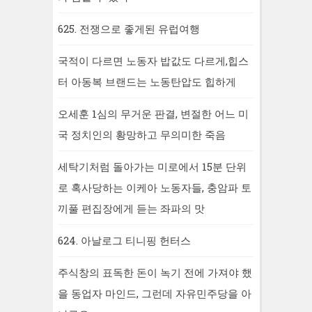
625. 전쟁으로 좋게된 유럽여행
국적이 다르면 노동자 밥값도 다르게,힙스
터 아동복 브랜드는 노동탄압도 힙하게
오세훈 1심의 무거운 판결, 변절한 어느 미
국 정치인의 황망하고 무의미한 죽음
세탁기처럼 돌아가는 미로에서 15분 단위
로 혹사당하는 이케아 노동자들, 충암파 토
끼풀 편집장에게 듣는 좌파의 맛
624. 아날로그 티니핑 헌터스
주식창의 표독한 돈이 녹기 전에 가져야 했
을 동업자 마인드, 그런데 자유민주당을 아