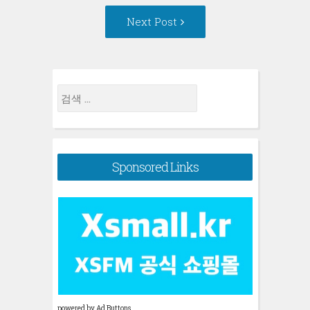
Next
Next Post
Post:
검
색:
Sponsored Links
powered by Ad Buttons