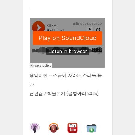
왕웨이롄 – 소금이 자라는 소리를 듣
다
단편집 / 책물고기 (글항아리 2018)