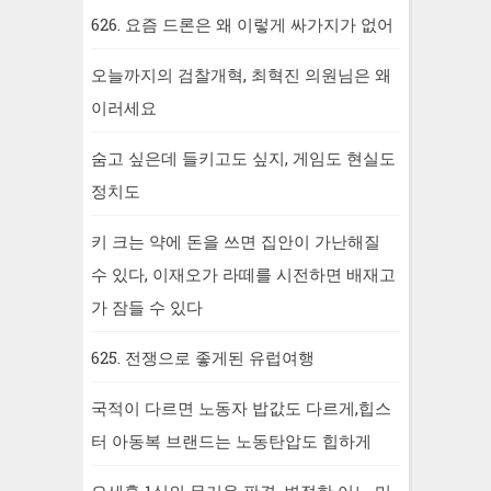
626. 요즘 드론은 왜 이렇게 싸가지가 없어
오늘까지의 검찰개혁, 최혁진 의원님은 왜
이러세요
숨고 싶은데 들키고도 싶지, 게임도 현실도
정치도
키 크는 약에 돈을 쓰면 집안이 가난해질
수 있다, 이재오가 라떼를 시전하면 배재고
가 잠들 수 있다
625. 전쟁으로 좋게된 유럽여행
국적이 다르면 노동자 밥값도 다르게,힙스
터 아동복 브랜드는 노동탄압도 힙하게
오세훈 1심의 무거운 판결, 변절한 어느 미