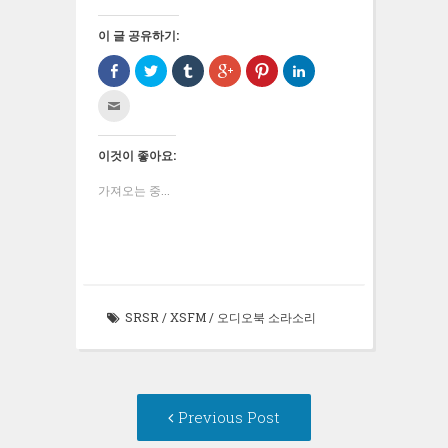
이 글 공유하기:
Facebook
트
Tumblr
구
Pinterest
LinkedIn
으
위
로
글
에
으
로
터
공
+1
서
로
친
공
로
유
에
공
공
구
유
공
하
서
유
유
에
하
유
기
공
하
하
게
기
하
(새
유
려
기
전
(새
기
창
하
면
(새
이것이 좋아요:
자
창
(새
에
려
클
창
우
에
창
서
면
릭
에
편
서
에
열
클
하
서
가져오는 중...
으
열
서
림)
릭
세
열
로
림)
열
하
요
림)
보
림)
세
(새
내
요
창
기
(새
에
(새
창
서
창
에
열
에
서
림)
서
열
열
림)
SRSR
/
XSFM
/
오디오북 소라소리
림)
Post
Previous
Previous Post
navigation
post: