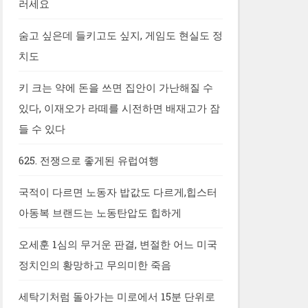
러세요
숨고 싶은데 들키고도 싶지, 게임도 현실도 정
치도
키 크는 약에 돈을 쓰면 집안이 가난해질 수
있다, 이재오가 라떼를 시전하면 배재고가 잠
들 수 있다
625. 전쟁으로 좋게된 유럽여행
국적이 다르면 노동자 밥값도 다르게,힙스터
아동복 브랜드는 노동탄압도 힙하게
오세훈 1심의 무거운 판결, 변절한 어느 미국
정치인의 황망하고 무의미한 죽음
세탁기처럼 돌아가는 미로에서 15분 단위로