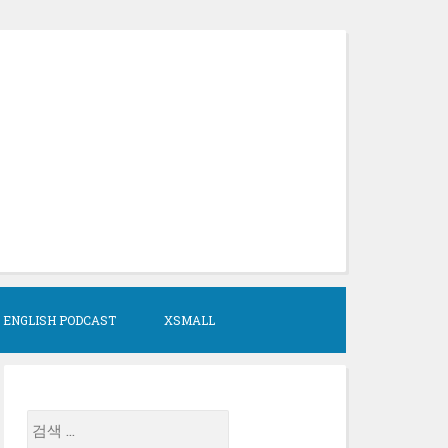
 ENGLISH PODCAST
XSMALL
검