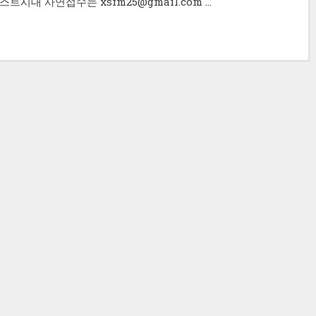
캐스트시대 사연접수는 xsfm25@gmail.com …