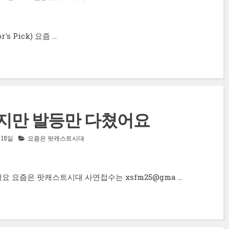
tor's Pick) 요즘 …
이지만 발등만 다쳤어요
 15일
요즘은 팟캐스트시대
쳤어요 요즘은 팟캐스트시대 사연접수는 xsfm25@gma …