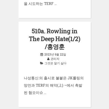
을 시도하는 TERF …
510a. Rowling in
The Deep Hate(1/2)
/홍영훈
2023년 6월 22일
관리자
그것은 알기 싫다
나성통신:의 출시로 불붙은 JK롤링의
망언과 TERF의 해악(上) –에서 촉발
된 혐오이슈 …