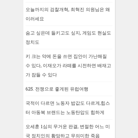
오늘까지의 검찰개혁, 최혁진 의원님은 왜
이러세요
숨고 싶은데 들키고도 싶지, 게임도 현실도
정치도
키 크는 약에 돈을 쓰면 집안이 가난해질
수 있다, 이재오가 라떼를 시전하면 배재고
가 잠들 수 있다
625. 전쟁으로 좋게된 유럽여행
국적이 다르면 노동자 밥값도 다르게,힙스
터 아동복 브랜드는 노동탄압도 힙하게
오세훈 1심의 무거운 판결, 변절한 어느 미
국 정치인의 황망하고 무의미한 죽음