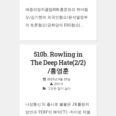
애증의정치클럽008:홍준표의 퀴어혐
오/김기현의 외국인혐오/윤석열정부
의 토론혐오/공화당의 ESG혐오( …
510b. Rowling in
The Deep Hate(2/2)
/홍영훈
2023년 6월 23일
관리자
그것은 알기 싫다
나성통신:의 출시로 불붙은 JK롤링의
망언과 TERF의 해악(下) -차이로 차별