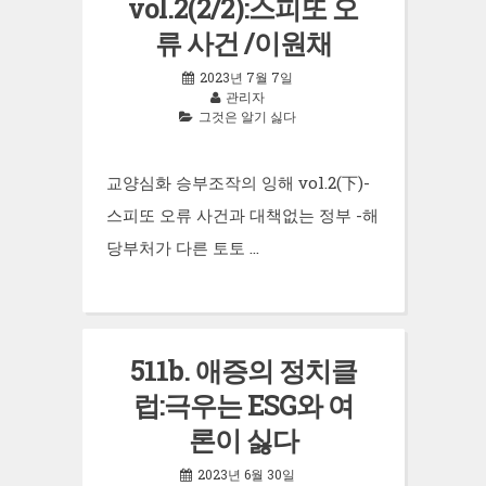
vol.2(2/2):스피또 오
류 사건 /이원채
2023년 7월 7일
관리자
그것은 알기 싫다
교양심화 승부조작의 잉해 vol.2(下)-
스피또 오류 사건과 대책없는 정부 -해
당부처가 다른 토토 …
511b. 애증의 정치클
럽:극우는 ESG와 여
론이 싫다
2023년 6월 30일