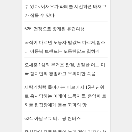
수 있다, 이재오가 라떼를 시전하면 배재고
가 잠들 수 있다
625. 전쟁으로 좋게된 유럽여행
국적이 다르면 노동자 밥값도 다르게,힙스
터 아동복 브랜드는 노동탄압도 힙하게
오세훈 1심의 무거운 판결, 변절한 어느 미
국 정치인의 황망하고 무의미한 죽음
세탁기처럼 돌아가는 미로에서 15분 단위
로 혹사당하는 이케아 노동자들, 충암파 토
끼풀 편집장에게 듣는 좌파의 맛
624. 아날로그 티니핑 헌터스
주식창의 표독한 돈이 녹기 전에 가져야 했