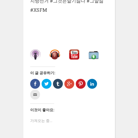
지방선거 #그것은알기싫다 #그알싫
#XSFM
이 글 공유하기:
Facebook
트
Tumblr
구
Pinterest
LinkedIn
으
위
로
글
에
으
로
터
공
+1
서
로
친
공
로
유
에
공
공
구
유
공
하
서
유
유
에
하
유
기
공
하
하
게
기
하
(새
유
려
기
전
(새
기
창
하
면
(새
이것이 좋아요:
자
창
(새
에
려
클
창
우
에
창
서
면
릭
에
편
서
에
열
클
하
서
가져오는 중...
으
열
서
림)
릭
세
열
로
림)
열
하
요
림)
보
림)
세
(새
내
요
창