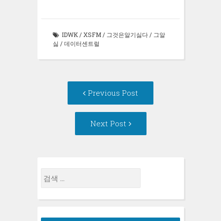
기
(새
에
(새
창
서
창
에
열
에
서
림)
서
열
열
림)
IDWK
/
XSFM
/
그것은알기싫다
/
그알
림)
싫
/
데이터센트럴
Post
Previous
Previous Post
navigation
post:
Next
Next Post
Post:
검
색: