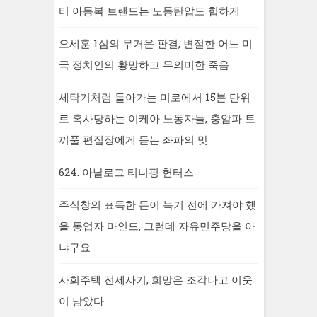
터 아동복 브랜드는 노동탄압도 힙하게
오세훈 1심의 무거운 판결, 변절한 어느 미
국 정치인의 황망하고 무의미한 죽음
세탁기처럼 돌아가는 미로에서 15분 단위
로 혹사당하는 이케아 노동자들, 충암파 토
끼풀 편집장에게 듣는 좌파의 맛
624. 아날로그 티니핑 헌터스
주식창의 표독한 돈이 녹기 전에 가져야 했
을 동업자 마인드, 그런데 자유민주당을 아
냐구요
사회주택 전세사기, 희망은 조각나고 이웃
이 남았다