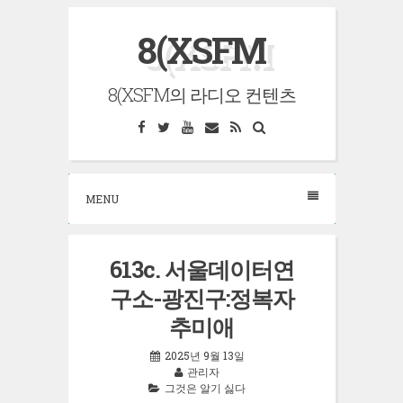
Skip
8(XSFM
to
content
8(XSFM의 라디오 컨텐츠
Facebook
Twitter
YouTube
Email
RSS
Search
MENU
613c. 서울데이터연
구소-광진구:정복자
추미애
2025년 9월 13일
관리자
그것은 알기 싫다