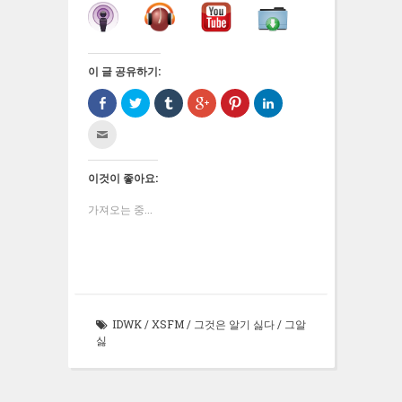
이 글 공유하기:
Facebook
트
Tumblr
구
Pinterest
LinkedIn
으
위
로
글
에
으
로
터
공
+1
서
로
친
공
로
유
에
공
공
구
유
공
하
서
유
유
에
하
유
기
공
하
하
게
기
하
(새
유
려
기
전
(새
기
창
하
면
(새
이것이 좋아요:
자
창
(새
에
려
클
창
우
에
창
서
면
릭
에
편
서
에
열
클
하
서
가져오는 중...
으
열
서
림)
릭
세
열
로
림)
열
하
요
림)
보
림)
세
(새
내
요
창
기
(새
에
(새
창
서
창
에
열
에
서
림)
서
열
열
림)
IDWK
/
XSFM
/
그것은 알기 싫다
/
그알
림)
싫