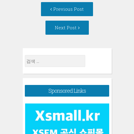
Post
Previous
Previous Post
navigation
post:
Next
Next Post
Post:
검
색:
Sponsored Links