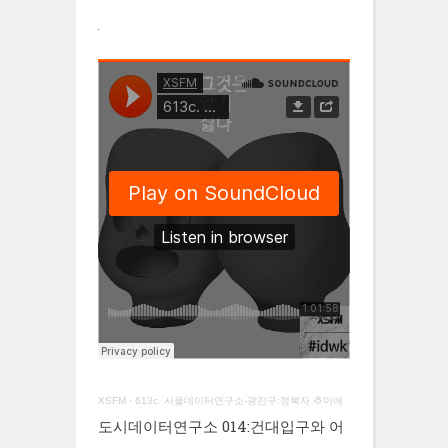
XSFM
·
613c. 서울데이터연구소-광진구:정복자 추미애
도시데이터연구소 014:건대입구와 어